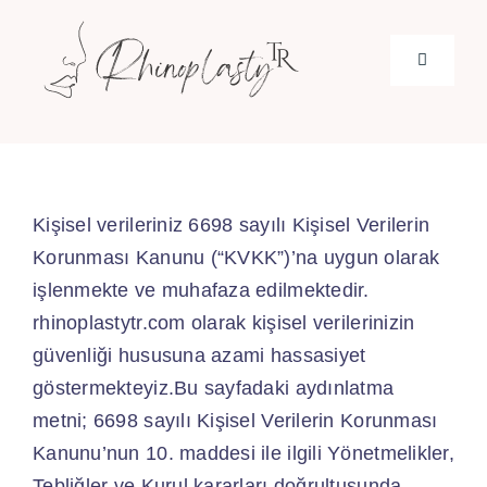
Skip
to
Toggle
content
Navigatio
Home
About Us
Kişisel verileriniz 6698 sayılı Kişisel Verilerin
Korunması Kanunu (“KVKK”)’na uygun olarak
işlenmekte ve muhafaza edilmektedir.
Guides
rhinoplastytr.com olarak kişisel verilerinizin
güvenliği hususuna azami hassasiyet
Testimoni
göstermekteyiz.Bu sayfadaki aydınlatma
metni; 6698 sayılı Kişisel Verilerin Korunması
Kanunu’nun 10. maddesi ile ilgili Yönetmelikler,
Tebliğler ve Kurul kararları doğrultusunda