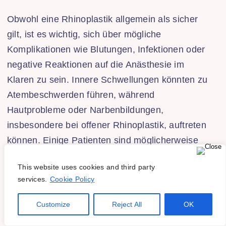
Obwohl eine Rhinoplastik allgemein als sicher
gilt, ist es wichtig, sich über mögliche
Komplikationen wie Blutungen, Infektionen oder
negative Reaktionen auf die Anästhesie im
Klaren zu sein. Innere Schwellungen könnten zu
Atembeschwerden führen, während
Hautprobleme oder Narbenbildungen,
insbesondere bei offener Rhinoplastik, auftreten
können. Einige Patienten sind möglicherweise
nicht mit ihren Ergebnissen zufrieden und in
This website uses cookies and third party
seltenen Fällen kann ein zweiter Eingriff
services.
Cookie Policy
notwendig sein.
Customize
Reject All
OK
Nachsorge Und